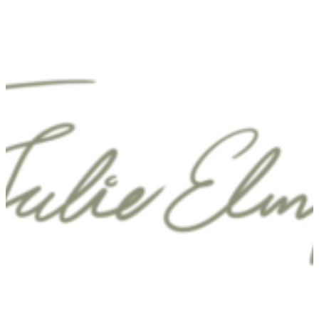
Spring
til
indhold